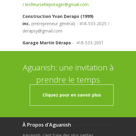
/
lesfleursetlepotager@gmail.com
Construction Yvan Deraps (1999)
inc.
(entrepreneur général) - 418-533-2025 /
derapsy@gmail.com
Garage Martin Déraps
- 418-533-2001
Aguanish: une invitation à
prendre le temps
Cliquez pour en savoir plus
À Propos d'Aguanish
Aguanish, c’est l’une des plus petites