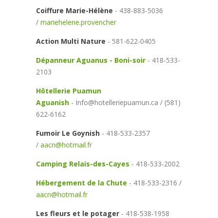
Coiffure Marie-Hélène
- 438-883-5036
/
mariehelene.provencher
Action Multi Nature
- 581-622-0405
Dépanneur Aguanus - Boni-soir
- 418-533-
2103
Hôtellerie Puamun
Aguanish
- Info@hotelleriepuamun.ca / (581)
622-6162
Fumoir Le Goynish
- 418-533-2357
/
aacn@hotmail.fr
Camping Relais-des-Cayes
- 418-533-2002
Hébergement de la Chute
- 418-533-2316 /
aacn@hotmail.fr
Les fleurs et le potager
- 418-538-1958